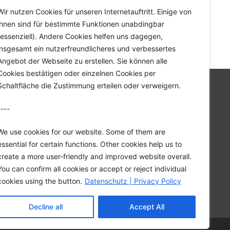
Wir nutzen Cookies für unseren Internetauftritt. Einige von
ihnen sind für bestimmte Funktionen unabdingbar
(essenziell). Andere Cookies helfen uns dagegen,
stry by bunol
>
Bunol 35
insgesamt ein nutzerfreundlicheres und verbessertes
Angebot der Webseite zu erstellen. Sie können alle
Cookies bestätigen oder einzelnen Cookies per
Schaltfläche die Zustimmung erteilen oder verweigern.
Home
Company
----
Downloads
We use cookies for our website. Some of them are
Contact
essential for certain functions. Other cookies help us to
Privacy Policy
create a more user-friendly and improved website overall.
Imprint
You can confirm all cookies or accept or reject individual
cookies using the button.
Datenschutz | Privacy Policy
Decline all
Accept All