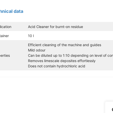
hnical data
ication
Acid Cleaner for burnt-on residue
ainer
10 l
Efficient cleaning of the machine and guides
Mild odour
erties
Can be diluted up to 1:10 depending on level of co
Removes limescale deposites effortlessly
Does not contain hydrochloric acid