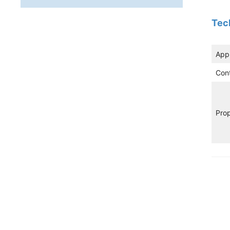
Tec
Appl
Cont
Prop