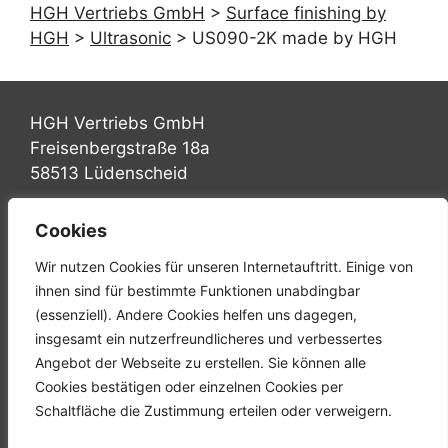
HGH Vertriebs GmbH
>
Surface finishing by
HGH
>
Ultrasonic
>
US090-2K made by HGH
HGH Vertriebs GmbH
Freisenbergstraße 18a
58513 Lüdenscheid
Tel.: +49 (0) 2351 947570
Cookies
Fax: +49 (0) 2351 9475767
Wir nutzen Cookies für unseren Internetauftritt. Einige von
Mail: info@hgh-luedenscheid.de
ihnen sind für bestimmte Funktionen unabdingbar
(essenziell). Andere Cookies helfen uns dagegen,
Startseite
insgesamt ein nutzerfreundlicheres und verbessertes
Unternehmen
Angebot der Webseite zu erstellen. Sie können alle
Karriere
Cookies bestätigen oder einzelnen Cookies per
Downloads
Schaltfläche die Zustimmung erteilen oder verweigern.
Kontakt