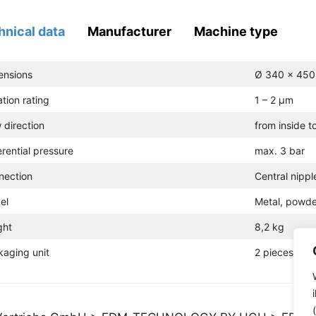
hnical data
Manufacturer
Machine type
ensions
Ø 340 x 45
ration rating
1 – 2 µm
 direction
from inside t
erential pressure
max. 3 bar
nection
Central nippl
el
Metal, powde
ght
8,2 kg
aging unit
2 pieces