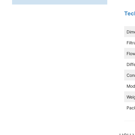
Tec
Dim
Filt
Flow
Diff
Con
Mod
Wei
Pack