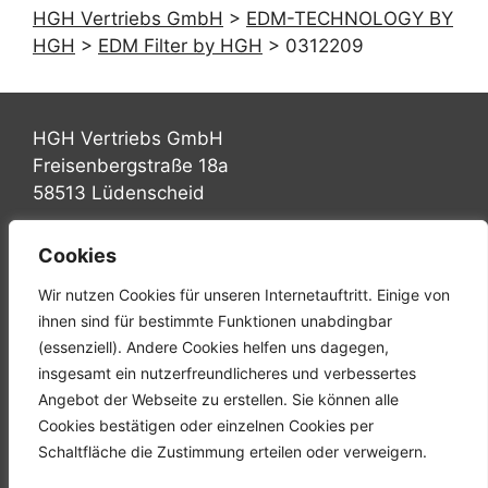
HGH Vertriebs GmbH
>
EDM-TECHNOLOGY BY
HGH
>
EDM Filter by HGH
>
0312209
HGH Vertriebs GmbH
Freisenbergstraße 18a
58513 Lüdenscheid
Tel.: +49 (0) 2351 947570
Cookies
Fax: +49 (0) 2351 9475767
Wir nutzen Cookies für unseren Internetauftritt. Einige von
Mail: info@hgh-luedenscheid.de
ihnen sind für bestimmte Funktionen unabdingbar
(essenziell). Andere Cookies helfen uns dagegen,
Startseite
insgesamt ein nutzerfreundlicheres und verbessertes
Unternehmen
Angebot der Webseite zu erstellen. Sie können alle
Karriere
Cookies bestätigen oder einzelnen Cookies per
Downloads
Schaltfläche die Zustimmung erteilen oder verweigern.
Kontakt