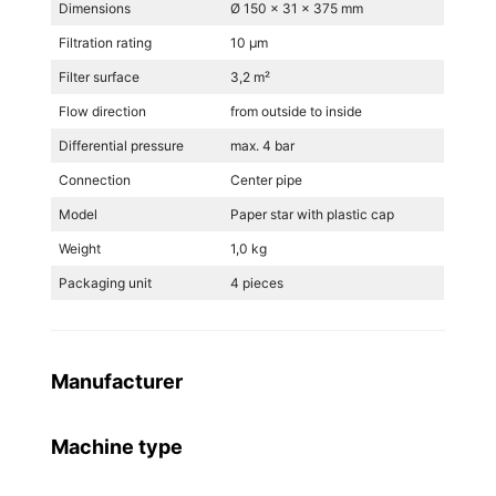
Dimensions
Ø 150 x 31 x 375 mm
Filtration rating
10 µm
Filter surface
3,2 m²
Flow direction
from outside to inside
Differential pressure
max. 4 bar
Connection
Center pipe
Model
Paper star with plastic cap
Weight
1,0 kg
Packaging unit
4 pieces
Manufacturer
Machine type