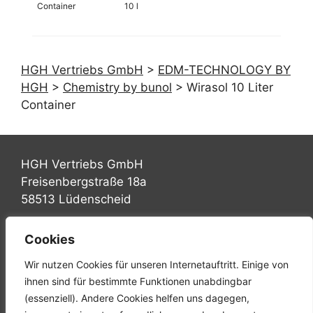
Container
10 l
HGH Vertriebs GmbH
>
EDM-TECHNOLOGY BY
HGH
>
Chemistry by bunol
>
Wirasol 10 Liter
Container
HGH Vertriebs GmbH
Freisenbergstraße 18a
58513 Lüdenscheid
Tel.: +49 (0) 2351 947570
Cookies
Fax: +49 (0) 2351 9475767
Wir nutzen Cookies für unseren Internetauftritt. Einige von
Mail: info@hgh-luedenscheid.de
ihnen sind für bestimmte Funktionen unabdingbar
(essenziell). Andere Cookies helfen uns dagegen,
Startseite