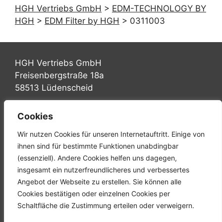
HGH Vertriebs GmbH
>
EDM-TECHNOLOGY BY
HGH
>
EDM Filter by HGH
>
0311003
HGH Vertriebs GmbH
Freisenbergstraße 18a
58513 Lüdenscheid
Tel.: +49 (0) 2351 947570
Cookies
Fax: +49 (0) 2351 9475767
Wir nutzen Cookies für unseren Internetauftritt. Einige von
Mail: info@hgh-luedenscheid.de
ihnen sind für bestimmte Funktionen unabdingbar
(essenziell). Andere Cookies helfen uns dagegen,
Startseite
insgesamt ein nutzerfreundlicheres und verbessertes
Unternehmen
Angebot der Webseite zu erstellen. Sie können alle
Karriere
Cookies bestätigen oder einzelnen Cookies per
Downloads
Schaltfläche die Zustimmung erteilen oder verweigern.
Kontakt