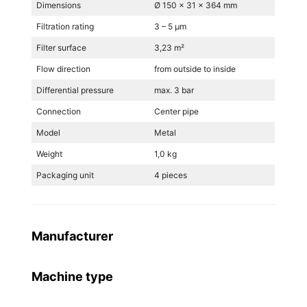
Dimensions
Ø 150 x 31 x 364 mm
Filtration rating
3 – 5 µm
Filter surface
3,23 m²
Flow direction
from outside to inside
Differential pressure
max. 3 bar
Connection
Center pipe
Model
Metal
Weight
1,0 kg
Packaging unit
4 pieces
Manufacturer
Machine type