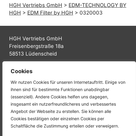
HGH Vertriebs GmbH
>
EDM-TECHNOLOGY BY
HGH
>
EDM Filter by HGH
>
0320003
HGH Vertriebs GmbH
Freisenbergstraße 18a
58513 Lüdenscheid
Tel.: +49 (0) 2351 947570
Cookies
Fax: +49 (0) 2351 9475767
Wir nutzen Cookies für unseren Internetauftritt. Einige von
Mail: info@hgh-luedenscheid.de
ihnen sind für bestimmte Funktionen unabdingbar
(essenziell). Andere Cookies helfen uns dagegen,
Startseite
insgesamt ein nutzerfreundlicheres und verbessertes
Unternehmen
Angebot der Webseite zu erstellen. Sie können alle
Karriere
Cookies bestätigen oder einzelnen Cookies per
Downloads
Schaltfläche die Zustimmung erteilen oder verweigern.
Kontakt