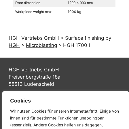
Door dimension
1290 x 990 mm
Workpiece weight max.:
1000 kg
HGH Vertriebs GmbH
>
Surface finishing by
HGH
>
Microblasting
>
HGH 1700 I
HGH Vertriebs GmbH
Freisenbergstraße 18a
58513 Lüdenscheid
Tel.: +49 (0) 2351 947570
Cookies
Fax: +49 (0) 2351 9475767
Wir nutzen Cookies für unseren Internetauftritt. Einige von
Mail: info@hgh-luedenscheid.de
ihnen sind für bestimmte Funktionen unabdingbar
(essenziell). Andere Cookies helfen uns dagegen,