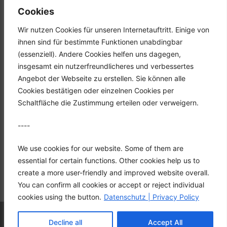
Tel.: +49 (0) 2351 947570
Cookies
Fax: +49 (0) 2351 9475767
Wir nutzen Cookies für unseren Internetauftritt. Einige von
Mail: info@hgh-luedenscheid.de
ihnen sind für bestimmte Funktionen unabdingbar
(essenziell). Andere Cookies helfen uns dagegen,
Startseite
insgesamt ein nutzerfreundlicheres und verbessertes
Unternehmen
Angebot der Webseite zu erstellen. Sie können alle
Karriere
Cookies bestätigen oder einzelnen Cookies per
Downloads
Schaltfläche die Zustimmung erteilen oder verweigern.
Kontakt
----
Datenschutz
Impressum
We use cookies for our website. Some of them are
essential for certain functions. Other cookies help us to
create a more user-friendly and improved website overall.
You can confirm all cookies or accept or reject individual
cookies using the button.
Datenschutz | Privacy Policy
© 2026 HGH Vertriebs GmbH
• Built with
Decline all
Accept All