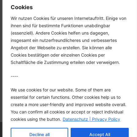
Tel.: +49 (0) 2351 947570
Cookies
Fax: +49 (0) 2351 9475767
Wir nutzen Cookies für unseren Internetauftritt. Einige von
Mail: info@hgh-luedenscheid.de
ihnen sind für bestimmte Funktionen unabdingbar
(essenziell). Andere Cookies helfen uns dagegen,
Startseite
insgesamt ein nutzerfreundlicheres und verbessertes
Unternehmen
Angebot der Webseite zu erstellen. Sie können alle
Karriere
Cookies bestätigen oder einzelnen Cookies per
Downloads
Schaltfläche die Zustimmung erteilen oder verweigern.
Kontakt
----
Datenschutz
Impressum
We use cookies for our website. Some of them are
essential for certain functions. Other cookies help us to
create a more user-friendly and improved website overall.
You can confirm all cookies or accept or reject individual
cookies using the button.
Datenschutz | Privacy Policy
© 2026 HGH Vertriebs GmbH
• Built with
Decline all
Accept All