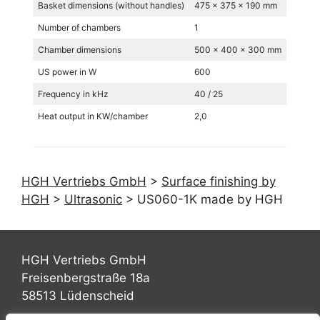
Basket dimensions (without handles)
475 x 375 x 190 mm
Number of chambers
1
Chamber dimensions
500 x 400 x 300 mm
US power in W
600
Frequency in kHz
40 / 25
Heat output in KW/chamber
2,0
HGH Vertriebs GmbH
>
Surface finishing by
HGH
>
Ultrasonic
>
US060-1K made by HGH
HGH Vertriebs GmbH
Freisenbergstraße 18a
58513 Lüdenscheid