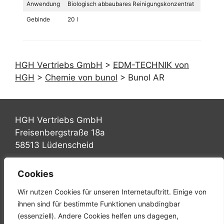
Anwendung
Biologisch abbaubares Reinigungskonzentrat
Gebinde
20 l
HGH Vertriebs GmbH
>
EDM-TECHNIK von
HGH
>
Chemie von bunol
>
Bunol AR
HGH Vertriebs GmbH
Freisenbergstraße 18a
58513 Lüdenscheid
Tel.: +49 (0) 2351 947570
Cookies
Fax: +49 (0) 2351 9475767
Wir nutzen Cookies für unseren Internetauftritt. Einige von
Mail: info@hgh-luedenscheid.de
ihnen sind für bestimmte Funktionen unabdingbar
(essenziell). Andere Cookies helfen uns dagegen,