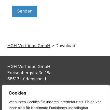
HGH Vertriebs GmbH
>
Download
HGH Vertriebs GmbH
Freisenbergstraße 18a
58513 Lüdenscheid
Tel.: +49 (0) 2351 947570
Cookies
Fax: +49 (0) 2351 9475767
Wir nutzen Cookies für unseren Internetauftritt. Einige von
Mail: info@hgh-luedenscheid.de
ihnen sind für bestimmte Funktionen unabdingbar