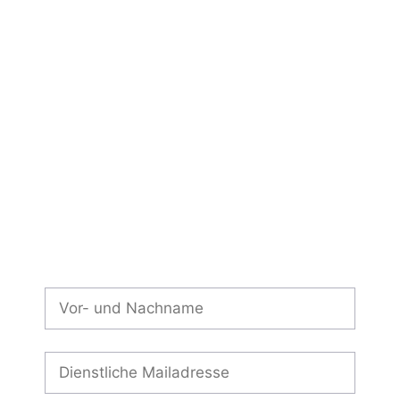
Wir freuen uns von Ihnen zu
hören!
Sie haben Fragen, Anregungen oder ein
persönliches Anliegen? Zögern Sie nicht,
uns zu kontaktieren.
Wir sind gerne für Sie da und melden uns
schnellstmöglich bei Ihnen.