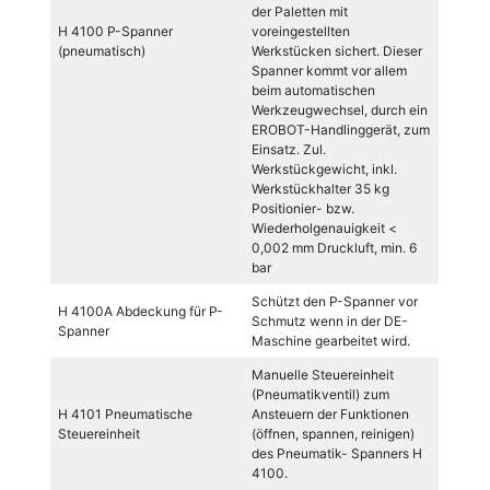
der Paletten mit
H 4100 P-Spanner
voreingestellten
(pneumatisch)
Werkstücken sichert. Dieser
Spanner kommt vor allem
beim automatischen
Werkzeugwechsel, durch ein
EROBOT-Handlinggerät, zum
Einsatz. Zul.
Werkstückgewicht, inkl.
Werkstückhalter 35 kg
Positionier- bzw.
Wiederholgenauigkeit <
0,002 mm Druckluft, min. 6
bar
Schützt den P-Spanner vor
H 4100A Abdeckung für P-
Schmutz wenn in der DE-
Spanner
Maschine gearbeitet wird.
Manuelle Steuereinheit
(Pneumatikventil) zum
H 4101 Pneumatische
Ansteuern der Funktionen
Steuereinheit
(öffnen, spannen, reinigen)
des Pneumatik- Spanners H
4100.