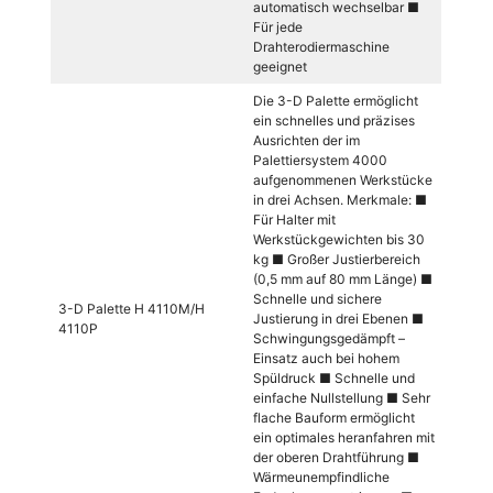
automatisch wechselbar ■
Für jede
Drahterodiermaschine
geeignet
Die 3-D Palette ermöglicht
ein schnelles und präzises
Ausrichten der im
Palettiersystem 4000
aufgenommenen Werkstücke
in drei Achsen. Merkmale: ■
Für Halter mit
Werkstückgewichten bis 30
kg ■ Großer Justierbereich
(0,5 mm auf 80 mm Länge) ■
Schnelle und sichere
3-D Palette H 4110M/H
Justierung in drei Ebenen ■
4110P
Schwingungsgedämpft –
Einsatz auch bei hohem
Spüldruck ■ Schnelle und
einfache Nullstellung ■ Sehr
flache Bauform ermöglicht
ein optimales heranfahren mit
der oberen Drahtführung ■
Wärmeunempfindliche