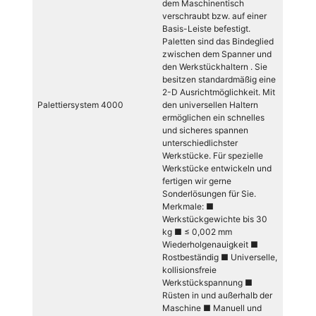
dem Maschinentisch
verschraubt bzw. auf einer
Basis-Leiste befestigt.
Paletten sind das Bindeglied
zwischen dem Spanner und
den Werkstückhaltern . Sie
besitzen standardmäßig eine
2-D Ausrichtmöglichkeit. Mit
Palettiersystem 4000
den universellen Haltern
ermöglichen ein schnelles
und sicheres spannen
unterschiedlichster
Werkstücke. Für spezielle
Werkstücke entwickeln und
fertigen wir gerne
Sonderlösungen für Sie.
Merkmale: ■
Werkstückgewichte bis 30
kg ■ ≤ 0,002 mm
Wiederholgenauigkeit ■
Rostbeständig ■ Universelle,
kollisionsfreie
Werkstückspannung ■
Rüsten in und außerhalb der
Maschine ■ Manuell und