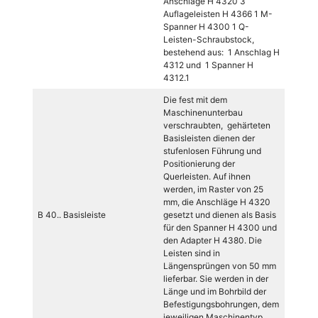
Anschläge H 4320 3
Auflageleisten H 4366 1 M-
Spanner H 4300 1 Q-
Leisten-Schraubstock,
bestehend aus: 1 Anschlag H
4312 und 1 Spanner H
4312.1
Die fest mit dem
Maschinenunterbau
verschraubten, gehärteten
Basisleisten dienen der
stufenlosen Führung und
Positionierung der
Querleisten. Auf ihnen
werden, im Raster von 25
mm, die Anschläge H 4320
B 40.. Basisleiste
gesetzt und dienen als Basis
für den Spanner H 4300 und
den Adapter H 4380. Die
Leisten sind in
Längensprüngen von 50 mm
lieferbar. Sie werden in der
Länge und im Bohrbild der
Befestigungsbohrungen, dem
jeweiligen Maschinentyp