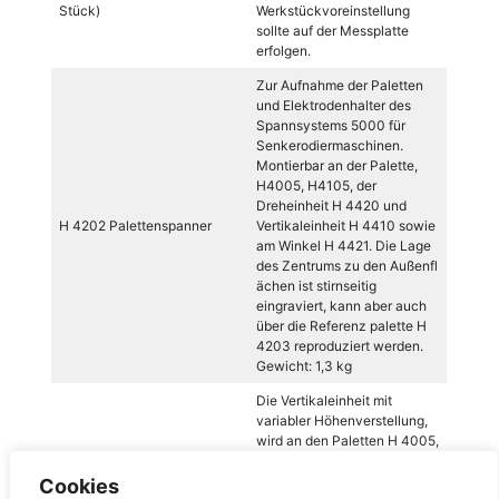
Stück)
Werkstückvoreinstellung
sollte auf der Messplatte
erfolgen.
Zur Aufnahme der Paletten
und Elektrodenhalter des
Spannsystems 5000 für
Senkerodiermaschinen.
Montierbar an der Palette,
H4005, H4105, der
Dreheinheit H 4420 und
H 4202 Palettenspanner
Vertikaleinheit H 4410 sowie
am Winkel H 4421. Die Lage
des Zentrums zu den Außenfl
ächen ist stirnseitig
eingraviert, kann aber auch
über die Referenz palette H
4203 reproduziert werden.
Gewicht: 1,3 kg
Die Vertikaleinheit mit
variabler Höhenverstellung,
wird an den Paletten H 4005,
H 4105 oder H 4110 M/P
montiert. An der Vorderseite
Cookies
H 4410 Vertikaleinheit