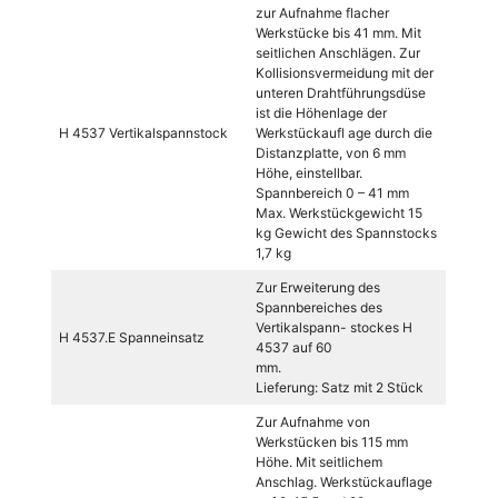
zur Aufnahme flacher
Werkstücke bis 41 mm. Mit
seitlichen Anschlägen. Zur
Kollisionsvermeidung mit der
unteren Drahtführungsdüse
ist die Höhenlage der
H 4537 Vertikalspannstock
Werkstückaufl age durch die
Distanzplatte, von 6 mm
Höhe, einstellbar.
Spannbereich 0 – 41 mm
Max. Werkstückgewicht 15
kg Gewicht des Spannstocks
1,7 kg
Zur Erweiterung des
Spannbereiches des
Vertikalspann- stockes H
H 4537.E Spanneinsatz
4537 auf 60
mm.
Lieferung: Satz mit 2 Stück
Zur Aufnahme von
Werkstücken bis 115 mm
Höhe. Mit seitlichem
Anschlag. Werkstückauflage