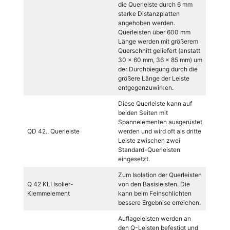
die Querleiste durch 6 mm
starke Distanzplatten
angehoben werden.
Querleisten über 600 mm
Länge werden mit größerem
Querschnitt geliefert (anstatt
30 x 60 mm, 36 x 85 mm) um
der Durchbiegung durch die
größere Länge der Leiste
entgegenzuwirken.
Diese Querleiste kann auf
beiden Seiten mit
Spannelementen ausgerüstet
QD 42.. Querleiste
werden und wird oft als dritte
Leiste zwischen zwei
Standard-Querleisten
eingesetzt.
Zum Isolation der Querleisten
Q 42 KLI Isolier-
von den Basisleisten. Die
Klemmelement
kann beim Feinschlichten
bessere Ergebnise erreichen.
Auflageleisten werden an
den Q-Leisten befestigt und