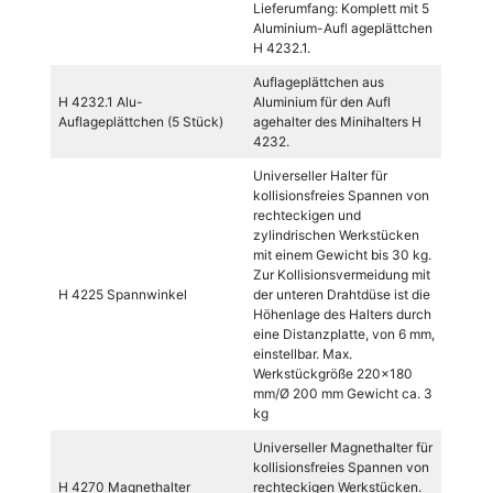
Lieferumfang: Komplett mit 5
Aluminium-Aufl ageplättchen
H 4232.1.
Auflageplättchen aus
H 4232.1 Alu-
Aluminium für den Aufl
Auflageplättchen (5 Stück)
agehalter des Minihalters H
4232.
Universeller Halter für
kollisionsfreies Spannen von
rechteckigen und
zylindrischen Werkstücken
mit einem Gewicht bis 30 kg.
Zur Kollisionsvermeidung mit
H 4225 Spannwinkel
der unteren Drahtdüse ist die
Höhenlage des Halters durch
eine Distanzplatte, von 6 mm,
einstellbar. Max.
Werkstückgröße 220×180
mm/Ø 200 mm Gewicht ca. 3
kg
Universeller Magnethalter für
kollisionsfreies Spannen von
H 4270 Magnethalter
rechteckigen Werkstücken.