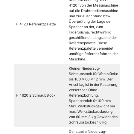
4120) von der Messmaschine
auf die Drahterodiermaschine
und zur Ausrichtung bzw.
Überprüfung der Lage der
H 4120 Referenzpalette
Spanner an der, zum
Fixierprisma, rechtwinklig
geschliffenen Längsseite der
Referenzpalette. Diese
Referenzpalette vermeidet
unnötige Referenzfahrten der
Maschine.
Kleiner Niederzug-
Schraubstock für Werkstücke
bis 100 x 60 x 12 mm. Der
Anschlag ist in der Rasterung
versetzbar. Ohne
H 4620.2 Schraubstock
Referenzbohrung.
Spannbereich 0–100 mm
Max. Werkstückgewicht bei
max. Werkstückausladung
von 60 mm 3 kg Gewicht des
Schraubstockes 1,6 kg
Der stabile Niederzug-