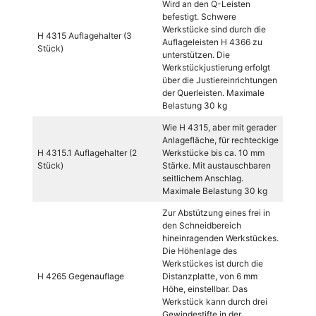
Wird an den Q-Leisten
befestigt. Schwere
Werkstücke sind durch die
H 4315 Auflagehalter (3
Auflageleisten H 4366 zu
Stück)
unterstützen. Die
Werkstückjustierung erfolgt
über die Justiereinrichtungen
der Querleisten. Maximale
Belastung 30 kg
Wie H 4315, aber mit gerader
Anlagefläche, für rechteckige
H 4315.1 Auflagehalter (2
Werkstücke bis ca. 10 mm
Stück)
Stärke. Mit austauschbaren
seitlichem Anschlag.
Maximale Belastung 30 kg
Zur Abstützung eines frei in
den Schneidbereich
hineinragenden Werkstückes.
Die Höhenlage des
Werkstückes ist durch die
H 4265 Gegenauflage
Distanzplatte, von 6 mm
Höhe, einstellbar. Das
Werkstück kann durch drei
Gewindestifte in der