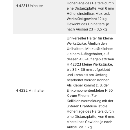
Höhenlage des Halters durch
H 4231 Unihalter
eine Distanzplatte, von 6 mm
Höhe, einstellbar. Max. zul.
Werkstückgewicht 12 kg
Gewicht des Unihalters, je
nach Ausbau 2,1 – 3,5 kg
Universeller Halter für kleine
Werkstücke. Ähnlich den
Unihaltern. Mit zusätzlichem
kleinem Auflagehalter, auf
dessen Alu-Auflageplättchen
H 4232.1 kleine Werkstücke,
bis 35 x 35 mm aufgeklebt
und komplett am Umfang
bearbeitet werden können.
Als Kleber kommt z. B. der
H 4232 Minihalter
Einkomponentenkleber H 50
K zum Einsatz. Zur
Kollisionsvermeidung mit der
unteren Drahtdüse ist die
Höhenlage des Halters durch
eine Distanzplatte, von 6 mm,
einstellbar. Gewicht, je nach
Aufbau ca. 1 kg