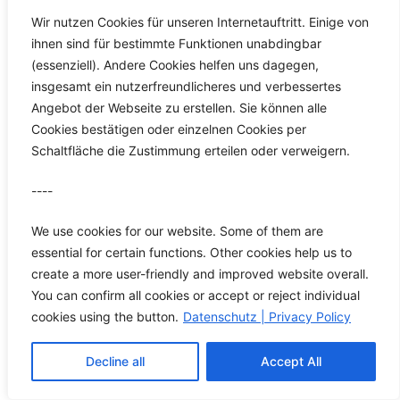
wird die Dreheinheit H 4420,
der Palettenspanner H 4202
Wir nutzen Cookies für unseren Internetauftritt. Einige von
oder der Adapter H 2495
ihnen sind für bestimmte Funktionen unabdingbar
montiert. Verstellbereich: 65
(essenziell). Andere Cookies helfen uns dagegen,
mm Gewicht 1,7 kg
insgesamt ein nutzerfreundlicheres und verbessertes
Zur genauen Einstellung der
H 4416 Sinuslineal
Angebot der Webseite zu erstellen. Sie können alle
Dreheinheit H 4420.
Cookies bestätigen oder einzelnen Cookies per
Direkt an der Vertikaleinheit
Schaltfläche die Zustimmung erteilen oder verweigern.
H 4410, dem Winkel H 4421
oder an den Paletten H 4005,
H 4105, H 4110 montierbar.
----
An der Vorderseite kann der
Palettenspanner H 4202
We use cookies for our website. Some of them are
horizontal oder vertikal, oder
der Adapter H 2495 befestigt
essential for certain functions. Other cookies help us to
H 4420 Dreh- Indexiereinheit
werden. Indexierung: ± 90° in
create a more user-friendly and improved website overall.
5° Schritten
You can confirm all cookies or accept or reject individual
Indexiergenauigkeit 10‘
Stufenlos drehbar 360° (Die
cookies using the button.
Datenschutz | Privacy Policy
Einstellung erfolgt über die
Skalierung, für eine höhere
Decline all
Accept All
Genauigkeit mit dem
Sinuslineals H 4416 )
Gewicht 2 kg