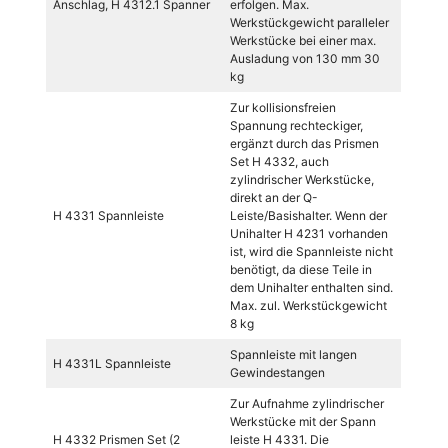
Anschlag, H 4312.1 Spanner
erfolgen. Max.
Werkstückgewicht paralleler
Werkstücke bei einer max.
Ausladung von 130 mm 30
kg
Zur kollisionsfreien
Spannung rechteckiger,
ergänzt durch das Prismen
Set H 4332, auch
zylindrischer Werkstücke,
direkt an der Q-
H 4331 Spannleiste
Leiste/Basishalter. Wenn der
Unihalter H 4231 vorhanden
ist, wird die Spannleiste nicht
benötigt, da diese Teile in
dem Unihalter enthalten sind.
Max. zul. Werkstückgewicht
8 kg
Spannleiste mit langen
H 4331L Spannleiste
Gewindestangen
Zur Aufnahme zylindrischer
Werkstücke mit der Spann
H 4332 Prismen Set (2
leiste H 4331. Die