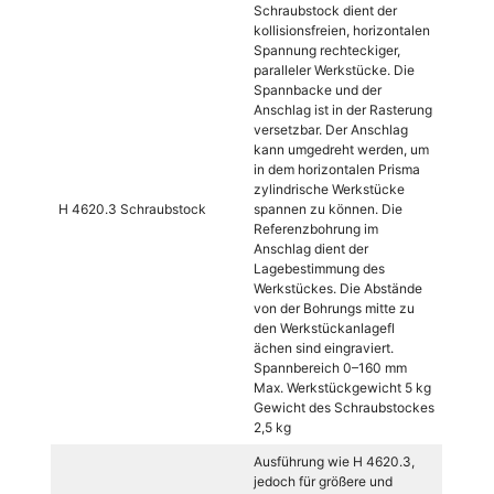
Schraubstock dient der
kollisionsfreien, horizontalen
Spannung rechteckiger,
paralleler Werkstücke. Die
Spannbacke und der
Anschlag ist in der Rasterung
versetzbar. Der Anschlag
kann umgedreht werden, um
in dem horizontalen Prisma
zylindrische Werkstücke
H 4620.3 Schraubstock
spannen zu können. Die
Referenzbohrung im
Anschlag dient der
Lagebestimmung des
Werkstückes. Die Abstände
von der Bohrungs mitte zu
den Werkstückanlagefl
ächen sind eingraviert.
Spannbereich 0–160 mm
Max. Werkstückgewicht 5 kg
Gewicht des Schraubstockes
2,5 kg
Ausführung wie H 4620.3,
jedoch für größere und