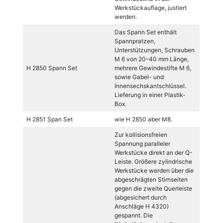
Werkstückauflage, justiert
werden.
Das Spann Set enthält
Spannpratzen,
Unterstützungen, Schrauben
M 6 von 20–40 mm Länge,
H 2850 Spann Set
mehrere Gewindestifte M 6,
sowie Gabel- und
Innensechskantschlüssel.
Lieferung in einer Plastik-
Box.
H 2851 Span Set
wie H 2850 aber M8.
Zur kollisionsfreien
Spannung paralleler
Werkstücke direkt an der Q-
Leiste. Größere zylindrische
Werkstücke werden über die
abgeschrägten Stirnseiten
gegen die zweite Querleiste
(abgesichert durch
Anschläge H 4320)
gespannt. Die