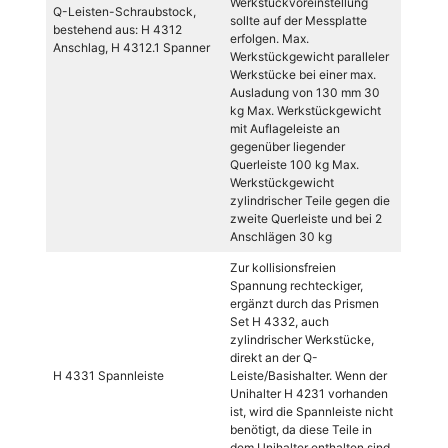
Werkstückvoreinstellung
Q-Leisten-Schraubstock,
sollte auf der Messplatte
bestehend aus: H 4312
erfolgen. Max.
Anschlag, H 4312.1 Spanner
Werkstückgewicht paralleler
Werkstücke bei einer max.
Ausladung von 130 mm 30
kg Max. Werkstückgewicht
mit Auflageleiste an
gegenüber liegender
Querleiste 100 kg Max.
Werkstückgewicht
zylindrischer Teile gegen die
zweite Querleiste und bei 2
Anschlägen 30 kg
Zur kollisionsfreien
Spannung rechteckiger,
ergänzt durch das Prismen
Set H 4332, auch
zylindrischer Werkstücke,
direkt an der Q-
H 4331 Spannleiste
Leiste/Basishalter. Wenn der
Unihalter H 4231 vorhanden
ist, wird die Spannleiste nicht
benötigt, da diese Teile in
dem Unihalter enthalten sind.