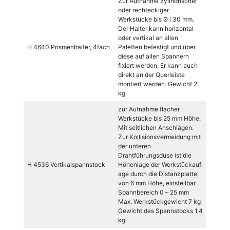
Zur Aufnahme zylindrischer
oder rechteckiger
Werkstücke bis Ø l 30 mm.
Der Halter kann horizontal
oder vertikal an allen
H 4640 Prismenhalter, 4fach
Paletten befestigt und über
diese auf allen Spannern
fixiert werden. Er kann auch
direkt an der Querleiste
montiert werden. Gewicht 2
kg
zur Aufnahme flacher
Werkstücke bis 25 mm Höhe.
Mit seitlichen Anschlägen.
Zur Kollisionsvermeidung mit
der unteren
Drahtführungsdüse ist die
H 4536 Vertikalspannstock
Höhenlage der Werkstückaufl
age durch die Distanzplatte,
von 6 mm Höhe, einstellbar.
Spannbereich 0 – 25 mm
Max. Werkstückgewicht 7 kg
Gewicht des Spannstocks 1,4
kg