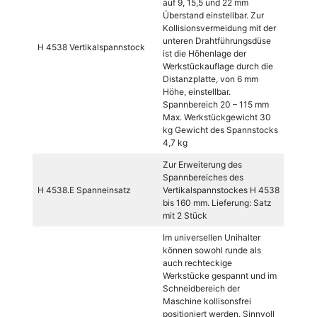
auf 9, 15,5 und 22 mm
Überstand einstellbar. Zur
Kollisionsvermeidung mit der
unteren Drahtführungsdüse
H 4538 Vertikalspannstock
ist die Höhenlage der
Werkstückauflage durch die
Distanzplatte, von 6 mm
Höhe, einstellbar.
Spannbereich 20 – 115 mm
Max. Werkstückgewicht 30
kg Gewicht des Spannstocks
4,7 kg
Zur Erweiterung des
Spannbereiches des
H 4538.E Spanneinsatz
Vertikalspannstockes H 4538
bis 160 mm. Lieferung: Satz
mit 2 Stück
Im universellen Unihalter
können sowohl runde als
auch rechteckige
Werkstücke gespannt und im
Schneidbereich der
Maschine kollisonsfrei
positioniert werden. Sinnvoll