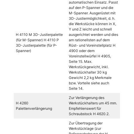
automatischen Einsatz. Passt
auf den P-Spanner und die
M-Spanner. Ausgerüstet mit
3D-Justiermöglichkeit, d. h.
die Werkstücke können in X,
Y und Z leicht und schnell
H 4110 M 3D-Justierpalette
ausgerichtet werden und dies
(für M-Spanner) H 4110 P
am rationellsten auf dem
3D-Justierpalette (für P-
Rüst- und Voreinstellplatz H
Spanner)
4900 oder dem
Voreinstellwürfel H 4905,
Seite 15. Max.
Werkstückgewicht, inkl.
Werkstückhalter 30 kg
Gewicht 2,2 kg Merkmale
bzw. Vorteile siehe auch
Seite 14.
Zur Verlängerung des
H 4260
Werkstückhalters um 45 mm.
Palettenverlängerung
Empfehlenswert für
Schraubstock H 4620.2.
Zur Übertragung der
Werkstücklage (zur
Referenzbohrung der H