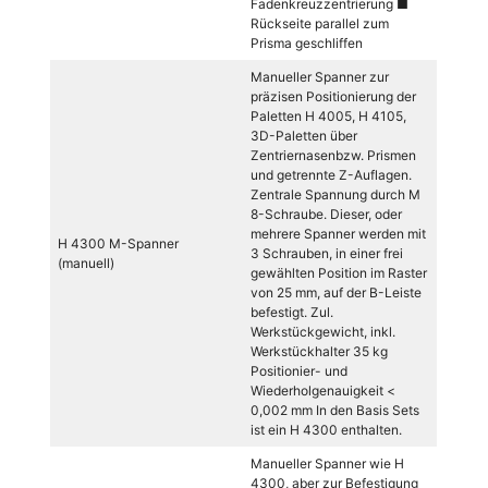
Fadenkreuzzentrierung ■
Rückseite parallel zum
Prisma geschliffen
Manueller Spanner zur
präzisen Positionierung der
Paletten H 4005, H 4105,
3D-Paletten über
Zentriernasenbzw. Prismen
und getrennte Z-Auflagen.
Zentrale Spannung durch M
8-Schraube. Dieser, oder
mehrere Spanner werden mit
H 4300 M-Spanner
3 Schrauben, in einer frei
(manuell)
gewählten Position im Raster
von 25 mm, auf der B-Leiste
befestigt. Zul.
Werkstückgewicht, inkl.
Werkstückhalter 35 kg
Positionier- und
Wiederholgenauigkeit <
0,002 mm In den Basis Sets
ist ein H 4300 enthalten.
Manueller Spanner wie H
4300, aber zur Befestigung