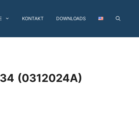
E
KONTAKT
DOWNLOADS
G34
(0312024A)