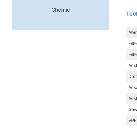
Chemie
Tec
Abm
Filt
Filt
Ans
Dru
Ans
Aus
Gew
VPE