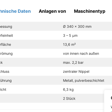
hnische Daten
Anlagen von
Maschinentyp
essung
Ø 340 x 300 mm
erfeinheit
3 – 5 µm
erfläche
13,6 m²
trömung
von innen nach außen
ck
max. 2,2 bar
chluss
zentraler Nippel
führung
Metall, pulverbeschichtet
icht
6,3 kg
2 Stück