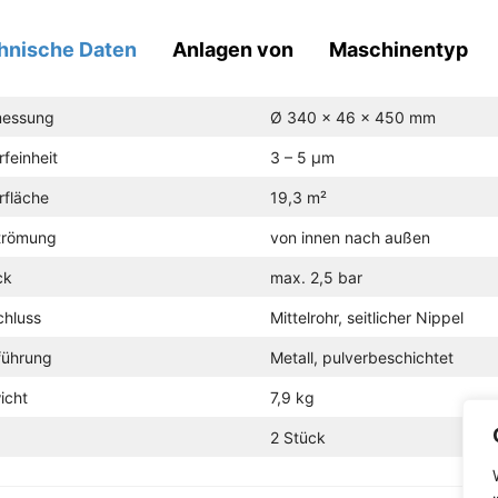
hnische Daten
Anlagen von
Maschinentyp
essung
Ø 340 x 46 x 450 mm
erfeinheit
3 – 5 µm
erfläche
19,3 m²
trömung
von innen nach außen
ck
max. 2,5 bar
chluss
Mittelrohr, seitlicher Nippel
führung
Metall, pulverbeschichtet
icht
7,9 kg
2 Stück