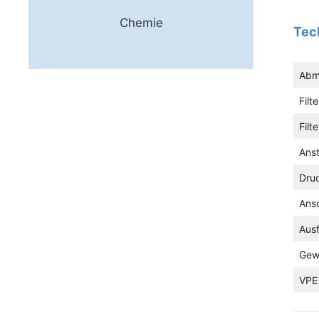
Chemie
Tec
Abm
Filt
Filt
Ans
Dru
Ans
Aus
Gew
VPE