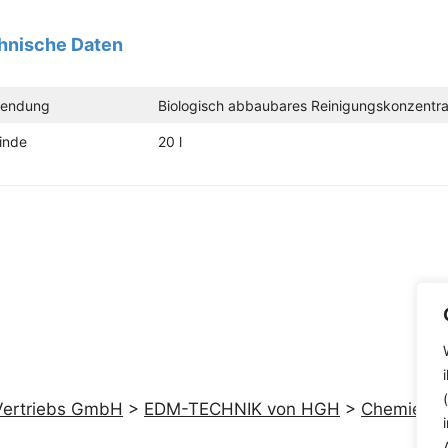
hnische Daten
endung
Biologisch abbaubares Reinigungskonzentra
inde
20 l
ertriebs GmbH
>
EDM-TECHNIK von HGH
>
Chemie vo