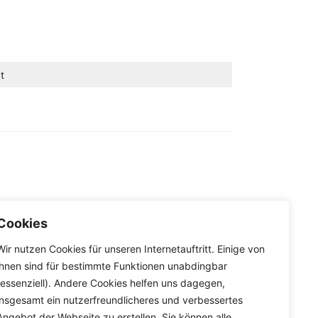
t
Cookies
Wir nutzen Cookies für unseren Internetauftritt. Einige von
ihnen sind für bestimmte Funktionen unabdingbar
(essenziell). Andere Cookies helfen uns dagegen,
n bunol
>
Bunol AR
insgesamt ein nutzerfreundlicheres und verbessertes
Angebot der Webseite zu erstellen. Sie können alle