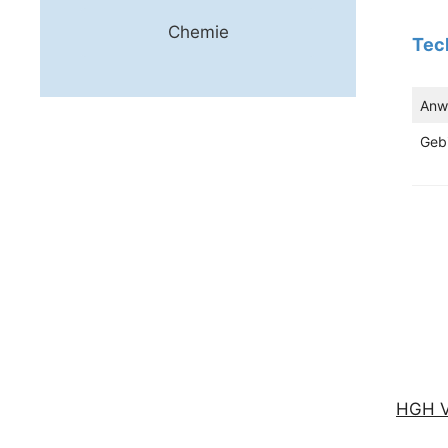
Chemie
Tec
Anw
Geb
HGH V