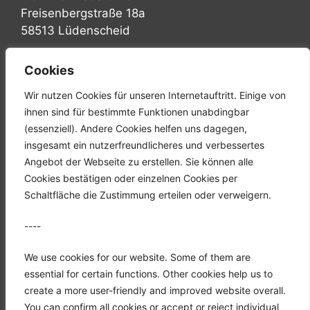
Freisenbergstraße 18a
58513 Lüdenscheid
Tel.: +49 (0) 2351 947570
Cookies
Fax: +49 (0) 2351 9475767
Wir nutzen Cookies für unseren Internetauftritt. Einige von
Mail: info@hgh-luedenscheid.de
ihnen sind für bestimmte Funktionen unabdingbar
(essenziell). Andere Cookies helfen uns dagegen,
Startseite
insgesamt ein nutzerfreundlicheres und verbessertes
Unternehmen
Angebot der Webseite zu erstellen. Sie können alle
Karriere
Cookies bestätigen oder einzelnen Cookies per
Downloads
Schaltfläche die Zustimmung erteilen oder verweigern.
Kontakt
----
Datenschutz
Impressum
We use cookies for our website. Some of them are
essential for certain functions. Other cookies help us to
create a more user-friendly and improved website overall.
You can confirm all cookies or accept or reject individual