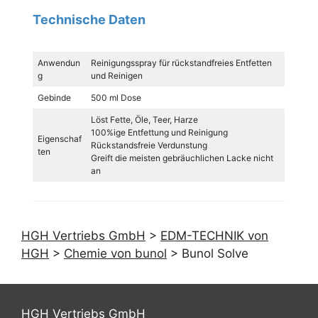
Technische Daten
Anwendun
Reinigungsspray für rückstandfreies Entfetten
g
und Reinigen
Gebinde
500 ml Dose
Löst Fette, Öle, Teer, Harze
100%ige Entfettung und Reinigung
Eigenschaf
Rückstandsfreie Verdunstung
ten
Greift die meisten gebräuchlichen Lacke nicht
an
HGH Vertriebs GmbH
>
EDM-TECHNIK von
HGH
>
Chemie von bunol
>
Bunol Solve
HGH Vertriebs GmbH