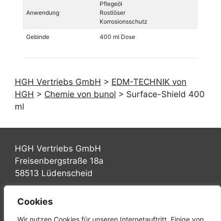
Pflegeöl
Anwendung
Rostlöser
Korrosionsschutz
Gebinde
400 ml Dose
HGH Vertriebs GmbH
>
EDM-TECHNIK von
HGH
>
Chemie von bunol
>
Surface-Shield 400
ml
HGH Vertriebs GmbH
Freisenbergstraße 18a
58513 Lüdenscheid
Tel.: +49 (0) 2351 947570
Cookies
Fax: +49 (0) 2351 9475767
Wir nutzen Cookies für unseren Internetauftritt. Einige von