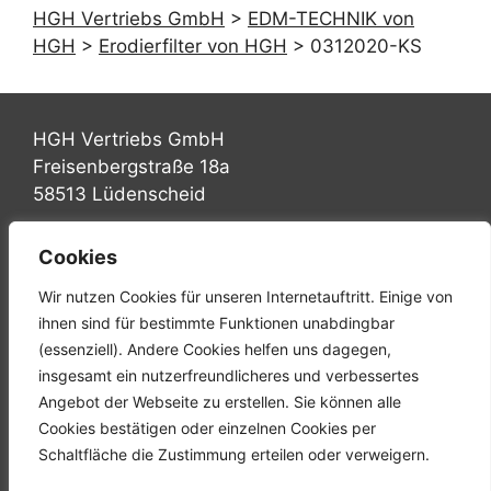
HGH Vertriebs GmbH
>
EDM-TECHNIK von
HGH
>
Erodierfilter von HGH
>
0312020-KS
HGH Vertriebs GmbH
Freisenbergstraße 18a
58513 Lüdenscheid
Tel.: +49 (0) 2351 947570
Cookies
Fax: +49 (0) 2351 9475767
Wir nutzen Cookies für unseren Internetauftritt. Einige von
Mail: info@hgh-luedenscheid.de
ihnen sind für bestimmte Funktionen unabdingbar
(essenziell). Andere Cookies helfen uns dagegen,
Startseite
insgesamt ein nutzerfreundlicheres und verbessertes
Unternehmen
Angebot der Webseite zu erstellen. Sie können alle
Karriere
Cookies bestätigen oder einzelnen Cookies per
Downloads
Schaltfläche die Zustimmung erteilen oder verweigern.
Kontakt