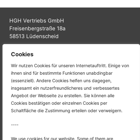
HGH Vertriebs GmbH
Freisenbergstraße 18a
58513 Lüdenscheid
Tel.: +49 (0) 2351 947570
Cookies
Fax: +49 (0) 2351 9475767
Wir nutzen Cookies für unseren Internetauftritt. Einige von
Mail: info@hgh-luedenscheid.de
ihnen sind für bestimmte Funktionen unabdingbar
(essenziell). Andere Cookies helfen uns dagegen,
Startseite
insgesamt ein nutzerfreundlicheres und verbessertes
Unternehmen
Angebot der Webseite zu erstellen. Sie können alle
Karriere
Cookies bestätigen oder einzelnen Cookies per
Downloads
Schaltfläche die Zustimmung erteilen oder verweigern.
Kontakt
----
Datenschutz
Impressum
We use cookies for our website. Some of them are