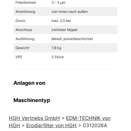
Filterfeinheit
3 – 5 µm
Anströmung
von innen nach außen
Druck
max. 2,5 bar
Anschluss
zentraler Nippel
Ausführung
Metall, pulverbeschichtet
Gewicht
7,8 kg
VPE
2 Stück
Anlagen von
Maschinentyp
HGH Vertriebs GmbH
>
EDM-TECHNIK von
HGH
>
Erodierfilter von HGH
>
0312026A