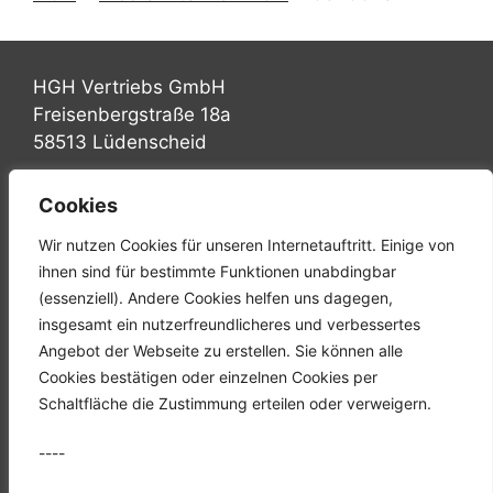
HGH Vertriebs GmbH
Freisenbergstraße 18a
58513 Lüdenscheid
Tel.: +49 (0) 2351 947570
Cookies
Fax: +49 (0) 2351 9475767
Wir nutzen Cookies für unseren Internetauftritt. Einige von
Mail: info@hgh-luedenscheid.de
ihnen sind für bestimmte Funktionen unabdingbar
(essenziell). Andere Cookies helfen uns dagegen,
Startseite
insgesamt ein nutzerfreundlicheres und verbessertes
Unternehmen
Angebot der Webseite zu erstellen. Sie können alle
Karriere
Cookies bestätigen oder einzelnen Cookies per
Downloads
Schaltfläche die Zustimmung erteilen oder verweigern.
Kontakt
----
Datenschutz
Impressum