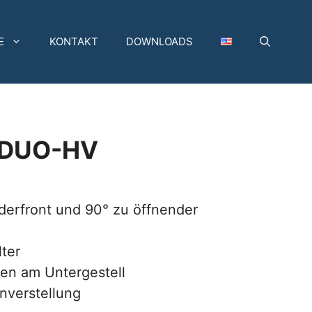
E
KONTAKT
DOWNLOADS
-DUO-HV
derfront und 90° zu öffnender
lter
len am Untergestell
enverstellung