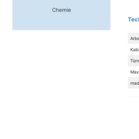
Chemie
Tec
Arb
Kab
Tür
Max
mad