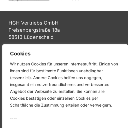
HGH Vertriebs GmbH
Freisenbergstraße 18a
58513 Lüdenscheid
Tel.: +49 (0) 2351 947570
Cookies
Fax: +49 (0) 2351 9475767
Wir nutzen Cookies für unseren Internetauftritt. Einige von
Mail: info@hgh-luedenscheid.de
ihnen sind für bestimmte Funktionen unabdingbar
(essenziell). Andere Cookies helfen uns dagegen,
Startseite
insgesamt ein nutzerfreundlicheres und verbessertes
Unternehmen
Angebot der Webseite zu erstellen. Sie können alle
Karriere
Cookies bestätigen oder einzelnen Cookies per
Downloads
Schaltfläche die Zustimmung erteilen oder verweigern.
Kontakt
----
Datenschutz
Impressum