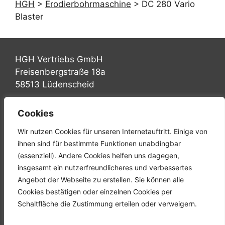
HGH
>
Erodierbohrmaschine
>
DC 280 Vario
Blaster
HGH Vertriebs GmbH
Freisenbergstraße 18a
58513 Lüdenscheid
Tel.: +49 (0) 2351 947570
Cookies
Fax: +49 (0) 2351 9475767
Wir nutzen Cookies für unseren Internetauftritt. Einige von
Mail: info@hgh-luedenscheid.de
ihnen sind für bestimmte Funktionen unabdingbar
(essenziell). Andere Cookies helfen uns dagegen,
Startseite
insgesamt ein nutzerfreundlicheres und verbessertes
Unternehmen
Angebot der Webseite zu erstellen. Sie können alle
Karriere
Cookies bestätigen oder einzelnen Cookies per
Downloads
Schaltfläche die Zustimmung erteilen oder verweigern.
Kontakt