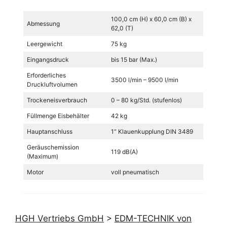
100,0 cm (H) x 60,0 cm (B) x
Abmessung
62,0 (T)
Leergewicht
75 kg
Eingangsdruck
bis 15 bar (Max.)
Erforderliches
3500 l/min – 9500 l/min
Druckluftvolumen
Trockeneisverbrauch
0 – 80 kg/Std. (stufenlos)
Füllmenge Eisbehälter
42 kg
Hauptanschluss
1“ Klauenkupplung DIN 3489
Geräuschemission
119 dB(A)
(Maximum)
Motor
voll pneumatisch
HGH Vertriebs GmbH
>
EDM-TECHNIK von