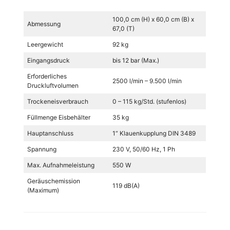
100,0 cm (H) x 60,0 cm (B) x
Abmessung
67,0 (T)
Leergewicht
92 kg
Eingangsdruck
bis 12 bar (Max.)
Erforderliches
2500 l/min – 9.500 l/min
Druckluftvolumen
Trockeneisverbrauch
0 – 115 kg/Std. (stufenlos)
Füllmenge Eisbehälter
35 kg
Hauptanschluss
1“ Klauenkupplung DIN 3489
Spannung
230 V, 50/60 Hz, 1 Ph
Max. Aufnahmeleistung
550 W
Geräuschemission
119 dB(A)
(Maximum)