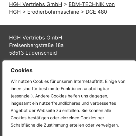
HGH Vertriebs GmbH
>
EDM-TECHNIK von
HGH
>
Erodierbohrmaschine
>
DCE 480
HGH Vertriebs GmbH
Freisenbergstraße 18a
58513 Lüdenscheid
Tel.: +49 (0) 2351 947570
Cookies
Fax: +49 (0) 2351 9475767
Wir nutzen Cookies für unseren Internetauftritt. Einige von
Mail: info@hgh-luedenscheid.de
ihnen sind für bestimmte Funktionen unabdingbar
(essenziell). Andere Cookies helfen uns dagegen,
Startseite
insgesamt ein nutzerfreundlicheres und verbessertes
Unternehmen
Angebot der Webseite zu erstellen. Sie können alle
Karriere
Cookies bestätigen oder einzelnen Cookies per
Downloads
Schaltfläche die Zustimmung erteilen oder verweigern.
Kontakt