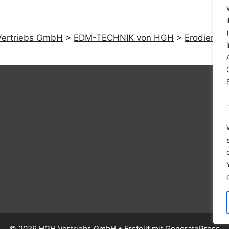
ertriebs GmbH
>
EDM-TECHNIK von HGH
>
Erodierbo
© 2026 HGH Vertriebs GmbH
• Erstellt mit
GeneratePress