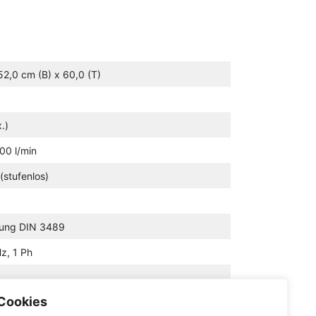
52,0 cm (B) x 60,0 (T)
.)
00 l/min
(stufenlos)
lung DIN 3489
z, 1 Ph
Cookies