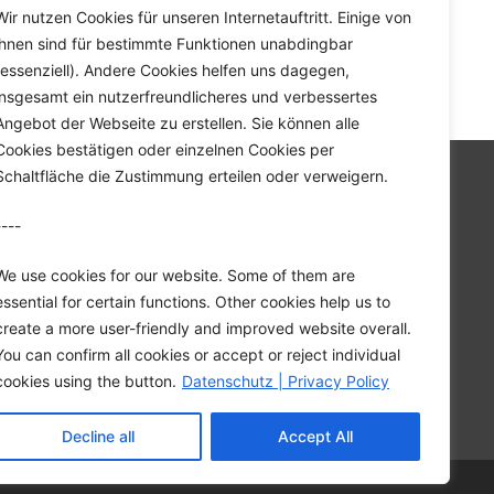
Wir nutzen Cookies für unseren Internetauftritt. Einige von
ihnen sind für bestimmte Funktionen unabdingbar
(essenziell). Andere Cookies helfen uns dagegen,
hrmaschine
>
DCE 80
insgesamt ein nutzerfreundlicheres und verbessertes
Angebot der Webseite zu erstellen. Sie können alle
Cookies bestätigen oder einzelnen Cookies per
Schaltfläche die Zustimmung erteilen oder verweigern.
Startseite
Unternehmen
----
Karriere
We use cookies for our website. Some of them are
Downloads
essential for certain functions. Other cookies help us to
Kontakt
create a more user-friendly and improved website overall.
Datenschutz
You can confirm all cookies or accept or reject individual
Impressum
cookies using the button.
Datenschutz | Privacy Policy
Decline all
Accept All