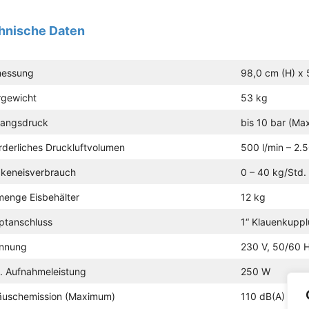
hnische Daten
essung
98,0 cm (H) x 
rgewicht
53 kg
gangsdruck
bis 10 bar (Max
rderliches Druckluftvolumen
500 l/min – 2.5
ckeneisverbrauch
0 – 40 kg/Std. 
menge Eisbehälter
12 kg
ptanschluss
1“ Klauenkupp
nnung
230 V, 50/60 H
. Aufnahmeleistung
250 W
äuschemission (Maximum)
110 dB(A)