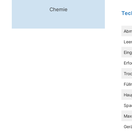
Chemie
Tec
Abm
Lee
Ein
Erfo
Tro
Füll
Hau
Spa
Max
Ger