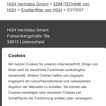
HGH Vertriebs GmbH
>
EDM-TECHNIK von
HGH
>
Erodierfilter von HGH
>
0311007
HGH Vertriebs GmbH
Freisenbergstraße 18a
58513 Lüdenscheid
Tel.: +49 (0) 2351 947570
Cookies
Fax: +49 (0) 2351 9475767
Wir nutzen Cookies für unseren Internetauftritt. Einige von
Mail: info@hgh-luedenscheid.de
ihnen sind für bestimmte Funktionen unabdingbar
(essenziell). Andere Cookies helfen uns dagegen,
Startseite
insgesamt ein nutzerfreundlicheres und verbessertes
Unternehmen
Angebot der Webseite zu erstellen. Sie können alle
Karriere
Cookies bestätigen oder einzelnen Cookies per
Downloads
Schaltfläche die Zustimmung erteilen oder verweigern.
Kontakt