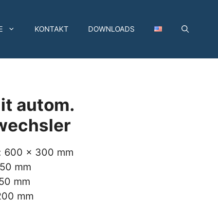
E
KONTAKT
DOWNLOADS
it autom.
wechsler
e: 600 x 300 mm
350 mm
250 mm
 200 mm