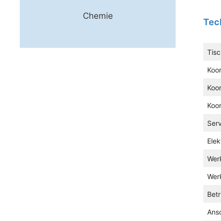
Chemie
Tec
Tis
Koo
Koo
Koo
Ser
Ele
Wer
Wer
Bet
Ansc