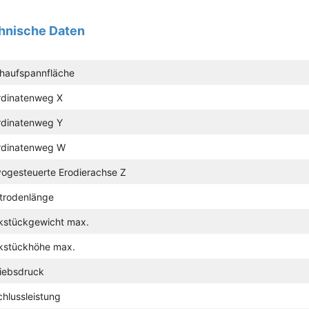
hnische Daten
chaufspannfläche
rdinatenweg X
rdinatenweg Y
rdinatenweg W
vogesteuerte Erodierachse Z
ktrodenlänge
kstückgewicht max.
kstückhöhe max.
riebsdruck
hlussleistung