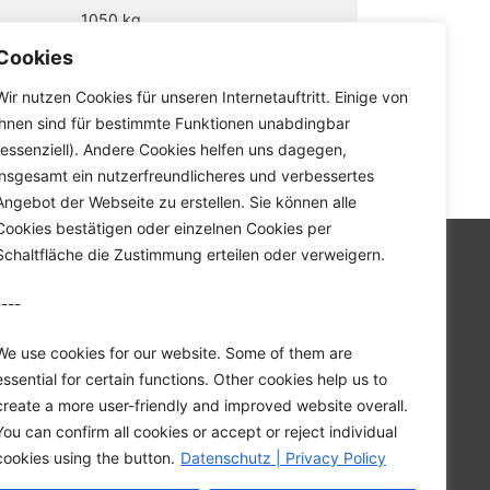
1050 kg
Cookies
12 Stationen
Wir nutzen Cookies für unseren Internetauftritt. Einige von
ihnen sind für bestimmte Funktionen unabdingbar
(essenziell). Andere Cookies helfen uns dagegen,
hrmaschine
>
BT-2 ATC
insgesamt ein nutzerfreundlicheres und verbessertes
Angebot der Webseite zu erstellen. Sie können alle
Cookies bestätigen oder einzelnen Cookies per
Schaltfläche die Zustimmung erteilen oder verweigern.
Startseite
Unternehmen
----
Karriere
We use cookies for our website. Some of them are
Downloads
essential for certain functions. Other cookies help us to
Kontakt
create a more user-friendly and improved website overall.
Datenschutz
You can confirm all cookies or accept or reject individual
Impressum
cookies using the button.
Datenschutz | Privacy Policy