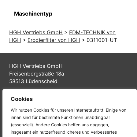
Maschinentyp
HGH Vertriebs GmbH
>
EDM-TECHNIK von
HGH
>
Erodierfilter von HGH
>
0311001-UT
HGH Vertriebs GmbH
Freisenbergstraße 18a
58513 Lüdenscheid
Tel.: +49 (0) 2351 947570
Cookies
Fax: +49 (0) 2351 9475767
Wir nutzen Cookies für unseren Internetauftritt. Einige von
Mail: info@hgh-luedenscheid.de
ihnen sind für bestimmte Funktionen unabdingbar
(essenziell). Andere Cookies helfen uns dagegen,
Startseite
insgesamt ein nutzerfreundlicheres und verbessertes