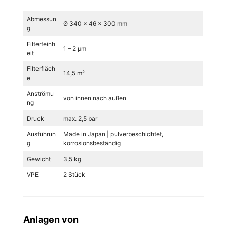
Abmessun
Ø 340 x 46 x 300 mm
g
Filterfeinh
1 – 2 µm
eit
Filterfläch
14,5 m²
e
Anströmu
von innen nach außen
ng
Druck
max. 2,5 bar
Ausführun
Made in Japan | pulverbeschichtet,
g
korrosionsbeständig
Gewicht
3,5 kg
VPE
2 Stück
Anlagen von