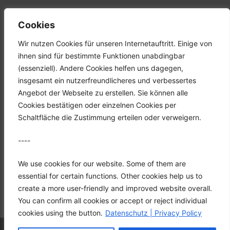
Tel.: +49 (0) 2351 947570
Cookies
Fax: +49 (0) 2351 9475767
Wir nutzen Cookies für unseren Internetauftritt. Einige von
Mail: info@hgh-luedenscheid.de
ihnen sind für bestimmte Funktionen unabdingbar
(essenziell). Andere Cookies helfen uns dagegen,
Startseite
insgesamt ein nutzerfreundlicheres und verbessertes
Unternehmen
Angebot der Webseite zu erstellen. Sie können alle
Karriere
Cookies bestätigen oder einzelnen Cookies per
Downloads
Schaltfläche die Zustimmung erteilen oder verweigern.
Kontakt
----
Datenschutz
Impressum
We use cookies for our website. Some of them are
essential for certain functions. Other cookies help us to
create a more user-friendly and improved website overall.
You can confirm all cookies or accept or reject individual
cookies using the button.
Datenschutz | Privacy Policy