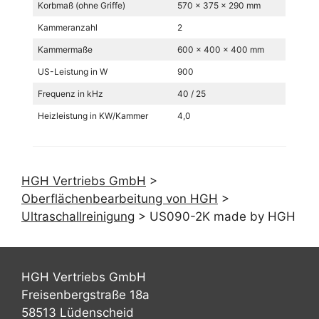
Korbmaß (ohne Griffe)
570 x 375 x 290 mm
Kammeranzahl
2
Kammermaße
600 x 400 x 400 mm
US-Leistung in W
900
Frequenz in kHz
40 / 25
Heizleistung in KW/Kammer
4,0
HGH Vertriebs GmbH
>
Oberflächenbearbeitung von HGH
>
Ultraschallreinigung
>
US090-2K made by HGH
HGH Vertriebs GmbH
Freisenbergstraße 18a
58513 Lüdenscheid